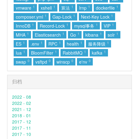
1
1
1
1
1
vmware
xshell
算法
lrnp
dockerfile
1
1
1
composer.yml
Gap-Lock
Next-Key Lock
1
1
1
1
InnoDB
Record-Lock
mysql事务
VIP
1
1
1
1
1
MHA
Elasticsearch
Go
kibana
solr
1
1
1
1
1
ES
.env
RPC
health
服务降级
1
1
1
1
lua
BloomFilter
RabbitMQ
kafka
0
0
0
0
swap
vsftpd
winscp
e'nv
归档
2022 - 08
2022 - 02
2021 - 12
2018 - 01
2017 - 12
2017 - 11
2017 - 10