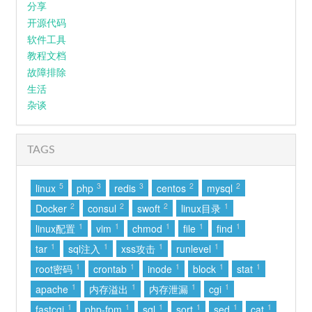
分享
开源代码
软件工具
教程文档
故障排除
生活
杂谈
TAGS
5
3
3
2
2
linux
php
redis
centos
mysql
2
2
2
1
Docker
consul
swoft
linux目录
1
1
1
1
1
linux配置
vim
chmod
file
find
1
1
1
1
tar
sql注入
xss攻击
runlevel
1
1
1
1
1
root密码
crontab
inode
block
stat
1
1
1
1
apache
内存溢出
内存泄漏
cgi
1
1
1
1
1
1
fastcgi
php-fpm
sql
sort
sed
cat