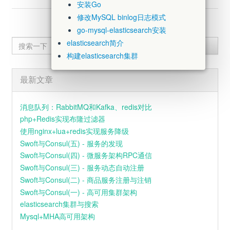
安装Go
修改MySQL binlog日志模式
go-mysql-elasticsearch安装
elasticsearch简介
Search
构建elasticsearch集群
安装ik插件
构建集群注意事项
最新文章
管理查看elasticsearch
消息队列：RabbitMQ和Kafka、redis对比
PHP使用elasticsearch
php+Redis实现布隆过滤器
elasticsearch结构
使用nginx+lua+redis实现服务降级
elasticsearch故障转移与扩容
Swoft与Consul(五) - 服务的发现
ES与mysql结构类比
Swoft与Consul(四) - 微服务架构RPC通信
elasticsearch搜索
Swoft与Consul(三) - 服务动态自动注册
Go实现MySQL binlog与ES数据同步
Swoft与Consul(二) - 商品服务注册与注销
安装Go
Swoft与Consul(一) - 高可用集群架构
修改MySQL binlog日志模式
elasticsearch集群与搜索
go-mysql-elasticsearch安装
Mysql+MHA高可用架构