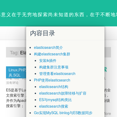
部意义在于无穷地探索尚未知道的东西，在于不断地
内容目录
elasticsearch简介
Tag:
Elasticsearch
下的文章
构建elasticsearch集群
安装ik插件
构建集群注意事项
elasticsearch集群与搜索
Linux,PHP,软件工
管理查看elasticsearch
具,SQL
作者:
ruiz
时间:
2022-08-14 20:19:00
分类:
Linux
,
PHP
,
软件工具
,
SQL
PHP使用elasticsearch
没有评论
elasticsearch结构
ES是基于Lucene的搜索服务器。它提供了一个分布式多用户的全
elasticsearch故障转移与扩容
文搜索引擎，基于RESTful web接口。ES是用Java语言开发的，
ES与mysql结构类比
并作为Apache许可条款下的开放源码发布，是一种流行的企业级
搜索引擎；
elasticsearch搜索
Go实现MySQL binlog与ES数据同步
Read More