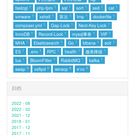
1
1
1
1
1
1
fastcgi
php-fpm
sql
sort
sed
cat
1
1
1
1
1
vmware
xshell
算法
lrnp
dockerfile
1
1
1
composer.yml
Gap-Lock
Next-Key Lock
1
1
1
1
InnoDB
Record-Lock
mysql事务
VIP
1
1
1
1
1
MHA
Elasticsearch
Go
kibana
solr
1
1
1
1
1
ES
.env
RPC
health
服务降级
1
1
1
1
lua
BloomFilter
RabbitMQ
kafka
0
0
0
0
swap
vsftpd
winscp
e'nv
归档
2022 - 08
2022 - 02
2021 - 12
2018 - 01
2017 - 12
2017 - 11