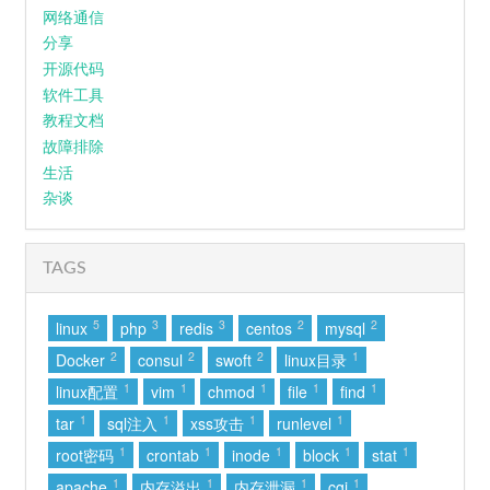
网络通信
分享
开源代码
软件工具
教程文档
故障排除
生活
杂谈
TAGS
5
3
3
2
2
linux
php
redis
centos
mysql
2
2
2
1
Docker
consul
swoft
linux目录
1
1
1
1
1
linux配置
vim
chmod
file
find
1
1
1
1
tar
sql注入
xss攻击
runlevel
1
1
1
1
1
root密码
crontab
inode
block
stat
1
1
1
1
apache
内存溢出
内存泄漏
cgi